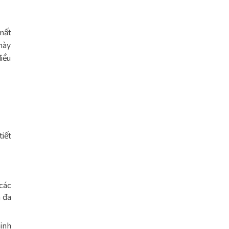
mất
 này
điều
tiết
các
n đa
ninh