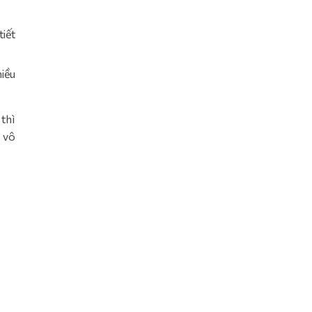
tiết
iều
 thì
à vô