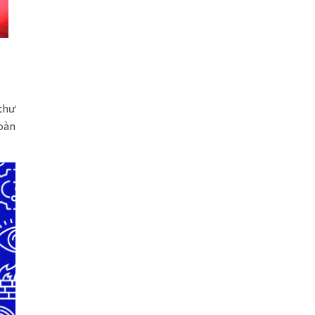
 thư
toàn