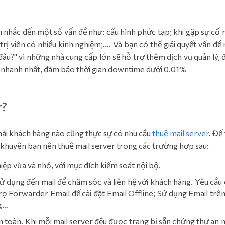
 nhắc đến một số vấn đề như: cấu hình phức tạp; khi gặp sự cố 
rị viên có nhiều kinh nghiệm;.... Và bạn có thể giải quyết vấn đề
 đâu?" vì những nhà cung cấp lớn sẽ hỗ trợ thêm dịch vụ quản lý, 
cố nhanh nhất, đảm bảo thời gian downtime dưới 0.01%
r?
hải khách hàng nào cũng thực sự có nhu cầu
thuê mail server
. Để 
a khuyên bạn nên thuê mail server trong các trường hợp sau:
ệp vừa và nhỏ, với mục đích kiểm soát nội bộ.
 dụng đến mail để chăm sóc và liên hệ với khách hàng. Yêu cầu 
trợ Forwarder Email để cài đặt Email Offline; Sử dụng Email trê
ng…
an toàn. Khi mỗi mail server đều được trang bị sẵn chứng thư an 