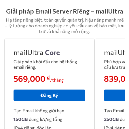
Giải pháp Email Server Riêng – mailUltra
Hạ tầng riêng biệt, toàn quyền quản trị, hiệu năng mạnh mẽ
– lý tưởng cho doanh nghiệp có yêu cầu cao về bảo mật, lưu
trữ và khả năng mở rộng.
mailUltra
Core
mailUlt
Giải pháp khởi đầu cho hệ thống
Phù hợp với
email riêng.
cầu lưu trữ 
569,000
839,0
đ
/tháng
Đăng Ký
Tạo Email không giới hạn
Tạo Email k
150GB
dung lượng tổng
250GB
dung
IPv4 riêng, độc lập
IPv4 riêng, 