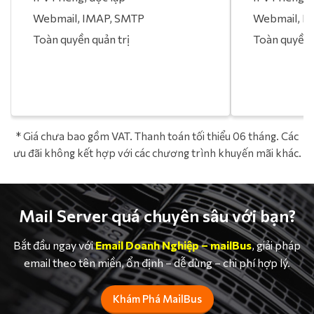
Webmail, IMAP, SMTP
Webmail, I
Toàn quyền quản trị
Toàn quyền 
* Giá chưa bao gồm VAT. Thanh toán tối thiểu 06 tháng. Các
ưu đãi không kết hợp với các chương trình khuyến mãi khác.
Mail Server quá chuyên sâu với bạn?
Bắt đầu ngay với
Email Doanh Nghiệp – mailBus
, giải pháp
email theo tên miền, ổn định – dễ dùng – chi phí hợp lý.
Khám Phá MailBus