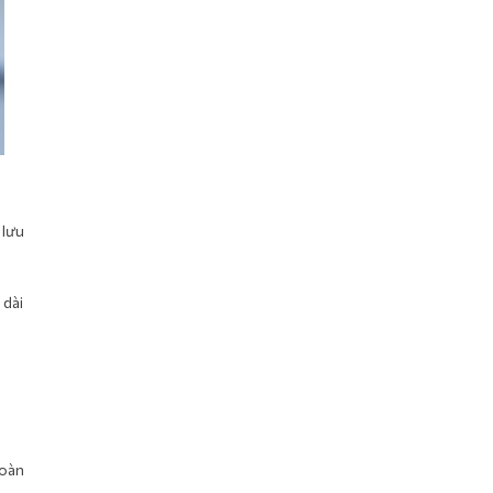
 lưu
 dài
toàn