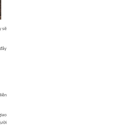
y sẽ
 đây
liên
giao
gười