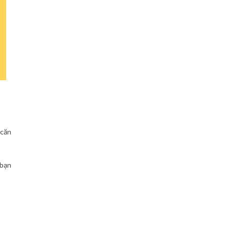
 căn
 bạn