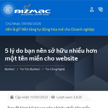
Chủ Nhật, 09/08/2026
n8n là gì? Nền tảng tự động hóa mở cho Doanh nghiệp
5 lý do bạn nên sở hữu nhiều hơn
một tên miền cho website
BizMaC
/
Tin Tức BizMaC
/
Tin Công Nghệ
Cập nhật: 11/03/2022
Lượt xem: 3,625
Bạn đã từng hỏi tại sao nên sở hữu nhiều tên miền