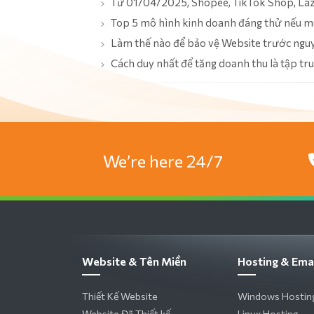
Từ 01/04/2025, Shopee, TikTok Shop, Laza
Top 5 mô hình kinh doanh đáng thử nếu m
Làm thế nào để bảo vệ Website trước nguy 
Cách duy nhất để tăng doanh thu là tập tr
We’re here 24/7
Website & Tên Miền
Hosting & Ema
Thiết Kế Website
Windows Hostin
Website Đã Thiết kế
Linux Hosting