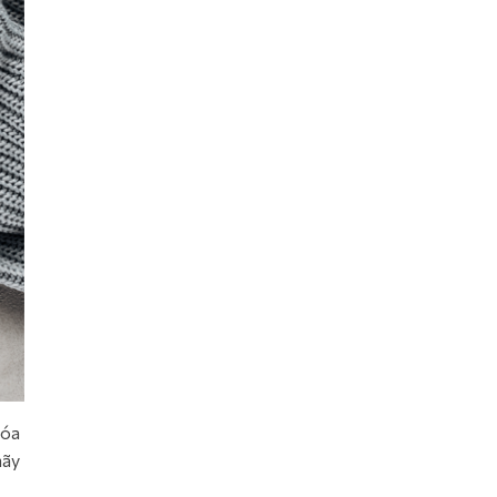
hóa
hãy