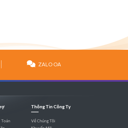
ZALO OA
rợ
Thông Tin Công Ty
 Toán
Về Chúng Tôi
Gặp
Khuyến Mãi