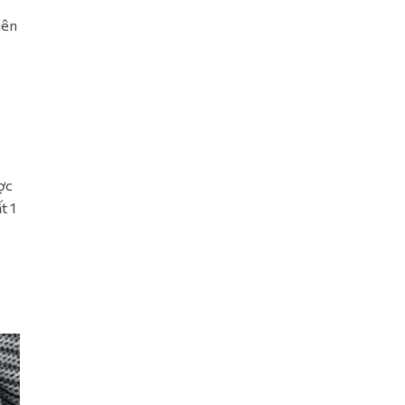
iên
ợc
t 1