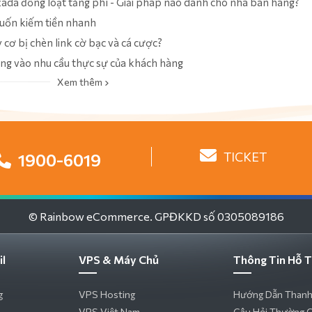
da đồng loạt tăng phí - Giải pháp nào dành cho nhà bán hàng?
uốn kiếm tiền nhanh
cơ bị chèn link cờ bạc và cá cược?
ung vào nhu cầu thực sự của khách hàng
Xem thêm
TICKET
1900-6019
© Rainbow eCommerce. GPĐKKD số 0305089186
il
VPS & Máy Chủ
Thông Tin Hỗ T
g
VPS Hosting
Hướng Dẫn Thanh
VPS Việt Nam
Câu Hỏi Thường 