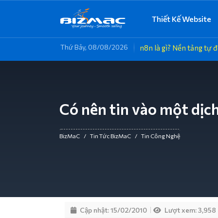
Thiết Kế Website
Thứ Bảy, 08/08/2026
n8n là gì? Nền tảng tự
Giải pháp thiết kế website
Dịch vụ lưu trữ web tốc độ
Hệ thống email theo tên
Đăng ký tên miền dễ dàng và
Dịch vụ máy chủ riêng ảo và
Giải pháp AI, Tự động hóa &
T
L
E
C
A
chuyên nghiệp, chuẩn SEO,
cao, ổn định, dễ sử dụng –
miền riêng và công cụ văn
chứng chỉ SSL bảo mật –
vật lý dành cho doanh
Phần mềm bản quyền.Tối ưu
D
W
E
T
V
Q
tương thích mobile giúp
phù hợp cho cá nhân, doanh
phòng hiện đại – bảo mật
nền tảng quan trọng giúp
nghiệp cần hiệu suất cao,
quản lý, vận hành & chăm
doanh nghiệp nâng tầm
nghiệp vừa và nhỏ triển khai
cao, dễ quản lý, hỗ trợ làm
website chuyên nghiệp và
toàn quyền kiểm soát và hạ
sóc khách hàng cho doanh
Q
W
E
Đ
P
thương hiệu và gia tăng
website.
việc hiệu quả mọi lúc, mọi nơi.
được Google tin cậy hơn.
tầng linh hoạt.
nghiệp.
D
V
E
Q
M
D
Có nên tin vào một dịch
chuyển đổi.
C
C
BizMaC
/
Tin Tức BizMaC
/
Tin Công Nghệ
Cập nhật: 15/02/2010
Lượt xem: 3,958