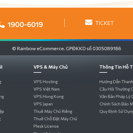
TICKET
1900-6019
© Rainbow eCommerce. GPĐKKD số 0305089186
il
VPS & Máy Chủ
Thông Tin Hỗ T
g
VPS Hosting
Hướng Dẫn Thanh
VPS Việt Nam
Câu Hỏi Thường 
ng
VPS Hong Kong
Văn Bản Pháp Lý 
VPS Japan
Chính Sách Bảo 
iệp
Thuê Máy Chủ Riêng
Quy Định Sử Dụn
g
Thuê Chỗ Đặt Máy Chủ
Plesk License