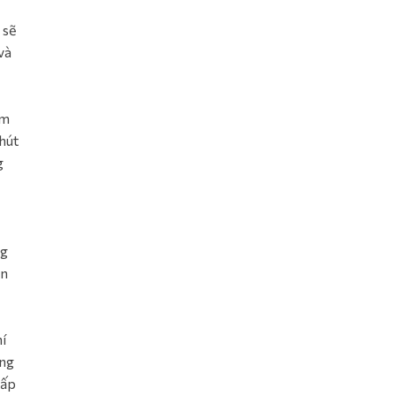
 sẽ
và
èm
hút
g
ng
ạn
í
ing
hấp