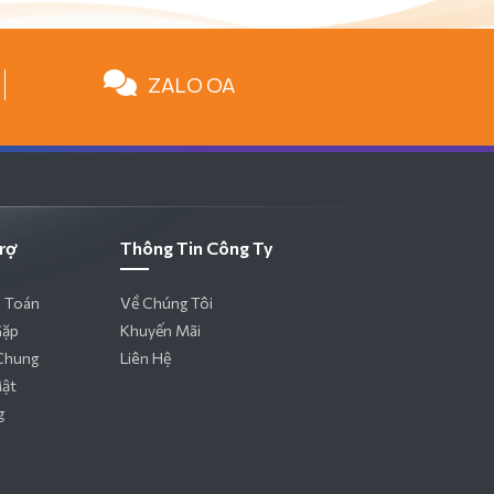
ZALO OA
rợ
Thông Tin Công Ty
 Toán
Về Chúng Tôi
Gặp
Khuyến Mãi
Chung
Liên Hệ
Mật
g