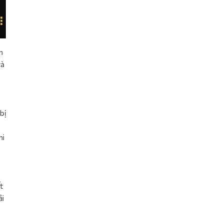
n
và
bị
hi
t
ải