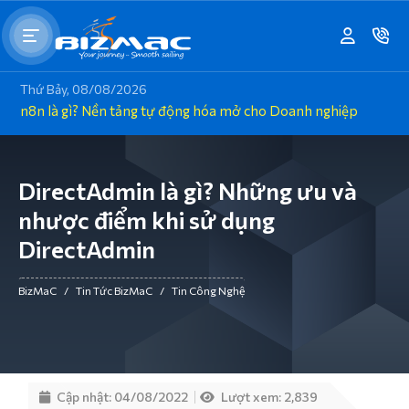
Thứ Bảy, 08/08/2026
n8n là gì? Nền tảng tự động hóa mở cho Doanh nghiệp
DirectAdmin là gì? Những ưu và
nhược điểm khi sử dụng
DirectAdmin
BizMaC
/
Tin Tức BizMaC
/
Tin Công Nghệ
Cập nhật: 04/08/2022
Lượt xem: 2,839