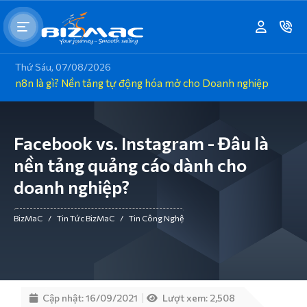
Thứ Sáu, 07/08/2026
n8n là gì? Nền tảng tự động hóa mở cho Doanh nghiệp
Facebook vs. Instagram - Đâu là
nền tảng quảng cáo dành cho
doanh nghiệp?
BizMaC
/
Tin Tức BizMaC
/
Tin Công Nghệ
Cập nhật: 16/09/2021
Lượt xem: 2,508