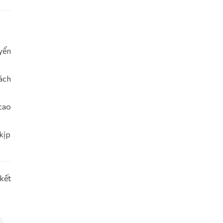
yển
ách
cao
kịp
kết