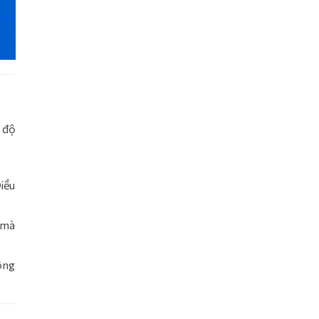
 độ
iều
i mà
ông