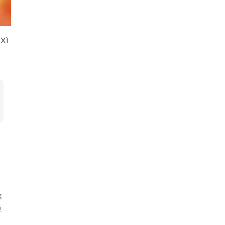
 Xì
g
ộ