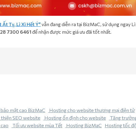
Ất Tỵ, Lì Xì Hết Ý"
vẫn đang diễn ra tại BizMaC, sử dụng ngay Lì
28 7300 6461
để nhận được mức giá ưu đãi tốt nhất.
 bảo mật cao BizMaC
Hosting cho website thương mại điện tử
 thiện SEO website
Hosting ổn định cho website
Tăng trưởn
 cao
Tối ưu website mùa Tết
Hosting BizMaC
Hosting tốc đ