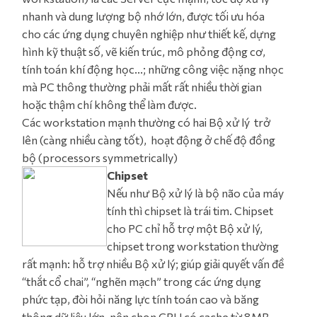
nhanh và dung lượng bộ nhớ lớn, được tối ưu hóa
cho các ứng dụng chuyên nghiệp như thiết kế, dựng
hình kỹ thuật số, vẽ kiến trúc, mô phỏng động cơ,
tính toán khí động học...; những công việc nặng nhọc
mà PC thông thường phải mất rất nhiều thời gian
hoặc thậm chí không thể làm được.
Các workstation mạnh thường có hai Bộ xử lý trở
lên (càng nhiều càng tốt), hoạt động ở chế độ đồng
bộ (processors symmetrically)
Chipset
Nếu như Bộ xử lý là bộ não của máy
tính thì chipset là trái tim. Chipset
cho PC chỉ hỗ trợ một Bộ xử lý,
chipset trong workstation thường
rất mạnh: hỗ trợ nhiều Bộ xử lý; giúp giải quyết vấn đề
“thắt cổ chai”, “nghẽn mạch” trong các ứng dụng
phức tạp, đòi hỏi năng lực tính toán cao và băng
thông dữ liệu lớn, nên chọn CPU có cache từ 8MB –