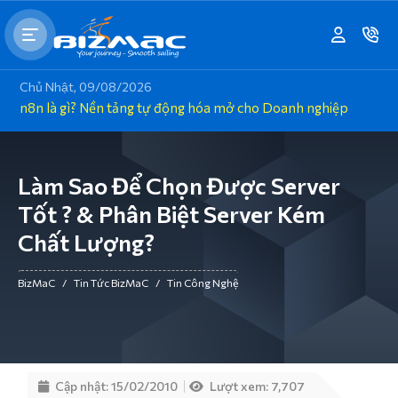
Chủ Nhật, 09/08/2026
n8n là gì? Nền tảng tự động hóa mở cho Doanh nghiệp
Làm Sao Để Chọn Được Server
Tốt ? & Phân Biệt Server Kém
Chất Lượng?
BizMaC
/
Tin Tức BizMaC
/
Tin Công Nghệ
Cập nhật: 15/02/2010
Lượt xem: 7,707