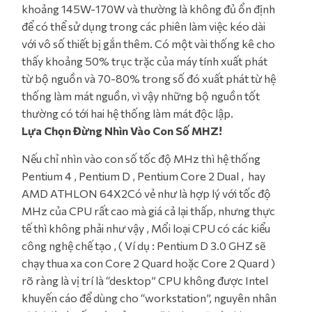
khoảng 145W-170W và thường là không đủ ổn định
để có thể sử dụng trong các phiên làm việc kéo dài
với vô số thiết bị gắn thêm. Có một vài thống kê cho
thấy khoảng 50% trục trặc của máy tính xuất phát
từ bộ nguồn và 70-80% trong số đó xuất phát từ hệ
thống làm mát nguồn, vì vậy những bộ nguồn tốt
thường có tới hai hệ thống làm mát độc lập.
Lựa Chọn Đừng Nhìn Vào Con Số MHZ!
Nếu chỉ nhìn vào con số tốc độ MHz thì hệ thống
Pentium 4 , Pentium D , Pentium Core 2 Dual , hay
AMD ATHLON 64X2Có vẻ như là hợp lý với tốc độ
MHz của CPU rất cao mà giá cả lại thấp, nhưng thực
tế thì không phải như vậy , Mổi loại CPU có các kiểu
công nghệ chế tạo , ( Ví dụ : Pentium D 3.0 GHZ sẽ
chạy thua xa con Core 2 Quard hoặc Core 2 Quard )
rõ ràng là vị trí là “desktop” CPU không được Intel
khuyến cáo để dùng cho “workstation”, nguyên nhân