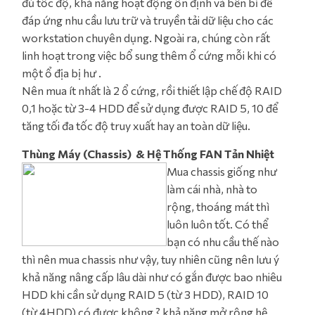
đủ tốc độ, khả năng hoạt động ổn định và bền bỉ để
đáp ứng nhu cầu lưu trữ và truyền tải dữ liệu cho các
workstation chuyên dụng. Ngoài ra, chúng còn rất
linh hoạt trong việc bổ sung thêm ổ cứng mỗi khi có
một ổ địa bị hư .
Nên mua ít nhất là 2 ổ cứng, rồi thiết lập chế độ RAID
0,1 hoặc từ 3-4 HDD để sử dụng được RAID 5, 10 để
tăng tối đa tốc độ truy xuất hay an toàn dữ liệu.
Thùng Máy (Chassis) & Hệ Thống FAN Tản Nhiệt
Mua chassis giống như
làm cái nhà, nhà to
rộng, thoáng mát thì
luôn luôn tốt. Có thể
bạn có nhu cầu thế nào
thì nên mua chassis như vậy, tuy nhiên cũng nên lưu ý
khả năng nâng cấp lâu dài như có gắn được bao nhiêu
HDD khi cần sử dụng RAID 5 (từ 3 HDD), RAID 10
(từ 4HDD) có được không ? khả năng mở rộng hệ