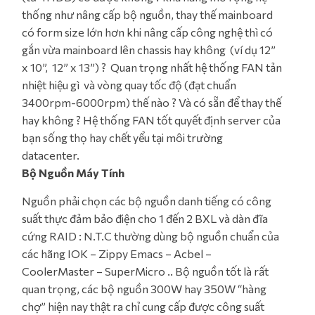
thống như nâng cấp bộ nguồn, thay thế mainboard
có form size lớn hơn khi nâng cấp công nghệ thì có
gắn vừa mainboard lên chassis hay không (ví dụ 12”
x 10”, 12” x 13”) ? Quan trọng nhất hệ thống FAN tản
nhiệt hiệu gì và vòng quay tốc độ (đạt chuẩn
3400rpm-6000rpm) thế nào ? Và có sẵn để thay thế
hay không ? Hệ thống FAN tốt quyết định server của
bạn sống thọ hay chết yểu tại môi trường
datacenter.
Bộ Nguồn Máy Tính
Nguồn phải chọn các bộ nguồn danh tiếng có công
suất thực đảm bảo điện cho 1 đến 2 BXL và dàn đĩa
cứng RAID : N.T.C thường dùng bộ nguồn chuẩn của
các hãng IOK – Zippy Emacs – Acbel –
CoolerMaster – SuperMicro .. Bộ nguồn tốt là rất
quan trọng, các bộ nguồn 300W hay 350W “hàng
chợ” hiện nay thật ra chỉ cung cấp được công suất