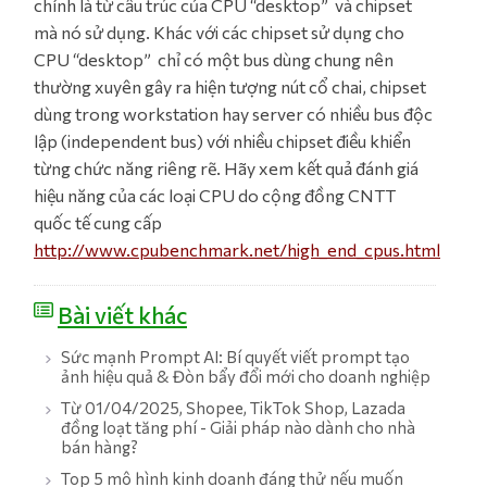
chính là từ cấu trúc của CPU “desktop” và chipset
mà nó sử dụng. Khác với các chipset sử dụng cho
CPU “desktop” chỉ có một bus dùng chung nên
thường xuyên gây ra hiện tượng nút cổ chai, chipset
dùng trong workstation hay server có nhiều bus độc
lập (independent bus) với nhiều chipset điều khiển
từng chức năng riêng rẽ. Hãy xem kết quả đánh giá
hiệu năng của các loại CPU do cộng đồng CNTT
quốc tế cung cấp
http://www.cpubenchmark.net/high_end_cpus.html
Bài viết khác
Sức mạnh Prompt AI: Bí quyết viết prompt tạo
ảnh hiệu quả & Đòn bẩy đổi mới cho doanh nghiệp
Từ 01/04/2025, Shopee, TikTok Shop, Lazada
đồng loạt tăng phí - Giải pháp nào dành cho nhà
bán hàng?
Top 5 mô hình kinh doanh đáng thử nếu muốn