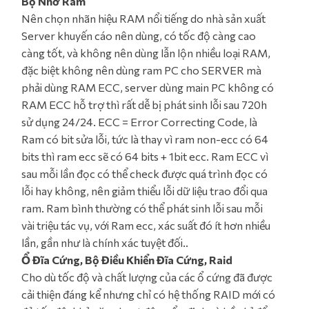
Bộ Nhớ Ram
Nên chọn nhãn hiệu RAM nổi tiếng do nhà sản xuất
Server khuyến cáo nên dùng, có tốc độ càng cao
càng tốt, và không nên dùng lẫn lộn nhiều loại RAM,
đặc biệt không nên dùng ram PC cho SERVER mà
phải dùng RAM ECC, server dùng main PC không có
RAM ECC hỗ trợ thì rất dễ bị phát sinh lỗi sau 720h
sử dụng 24/24. ECC = Error Correcting Code, là
Ram có bit sửa lỗi, tức là thay vì ram non-ecc có 64
bits thì ram ecc sẽ có 64 bits + 1bit ecc. Ram ECC vì
sau mỗi lần đọc có thể check được quá trình đọc có
lỗi hay không, nên giảm thiểu lỗi dữ liệu trao đổi qua
ram. Ram bình thường có thể phát sinh lỗi sau mỗi
vài triệu tác vụ, với Ram ecc, xác suất đó ít hơn nhiều
lần, gần như là chính xác tuyệt đối..
Ổ Đĩa Cứng, Bộ Điều Khiển Đĩa Cứng, Raid
Cho dù tốc độ và chất lượng của các ổ cứng đã được
cải thiện đáng kể nhưng chỉ có hệ thống RAID mới có