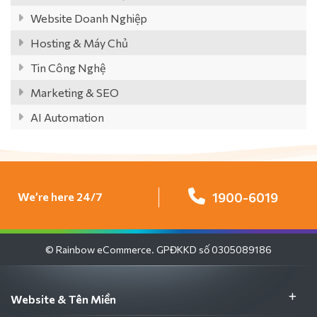
Website Doanh Nghiệp
Hosting & Máy Chủ
Tin Công Nghệ
Marketing & SEO
AI Automation
We’re here 24/7
1900-6019
© Rainbow eCommerce. GPĐKKD số 0305089186
Website & Tên Miền