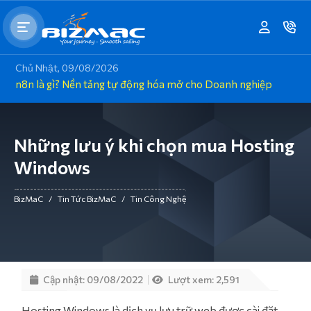
Chủ Nhật, 09/08/2026
n8n là gì? Nền tảng tự động hóa mở cho Doanh nghiệp
Những lưu ý khi chọn mua Hosting
Windows
BizMaC
/
Tin Tức BizMaC
/
Tin Công Nghệ
Cập nhật: 09/08/2022
Lượt xem: 2,591
Hosting Windows là dịch vụ lưu trữ web được cài đặt