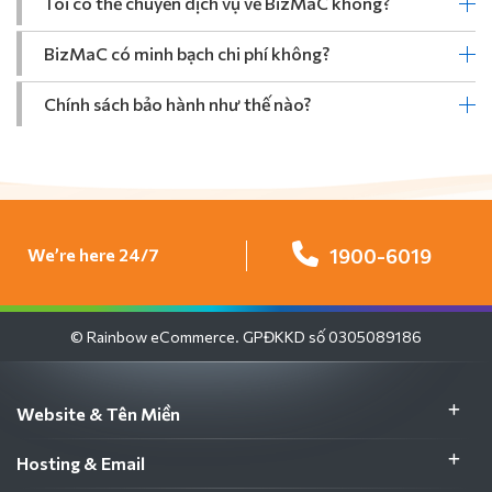
Tôi có thể chuyển dịch vụ về BizMaC không?
BizMaC có minh bạch chi phí không?
Chính sách bảo hành như thế nào?
We’re here 24/7
1900-6019
© Rainbow eCommerce. GPĐKKD số 0305089186
Website & Tên Miền
Hosting & Email