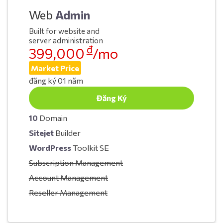
Web
Admin
Built for website and
server administration
đ
399,000
/mo
Market Price
đăng ký 01 năm
Đăng Ký
10
Domain
Sitejet
Builder
WordPress
Toolkit SE
Subscription Management
Account Management
Reseller Management