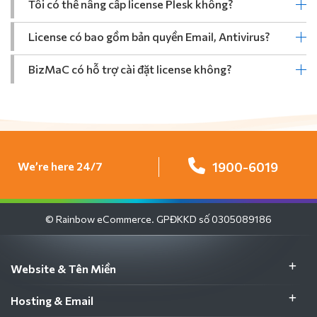
Tôi có thể nâng cấp license Plesk không?
License có bao gồm bản quyền Email, Antivirus?
BizMaC có hỗ trợ cài đặt license không?
We’re here 24/7
1900-6019
© Rainbow eCommerce. GPĐKKD số 0305089186
Website & Tên Miền
Hosting & Email