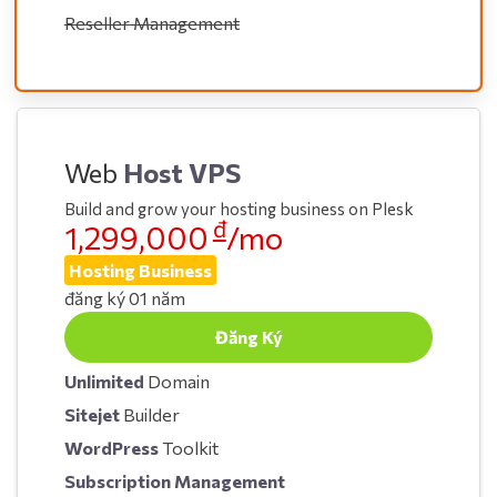
Reseller Management
Web
Host VPS
Build and grow your hosting business on Plesk
đ
1,299,000
/mo
Hosting Business
đăng ký 01 năm
Đăng Ký
Unlimited
Domain
Sitejet
Builder
WordPress
Toolkit
Subscription Management