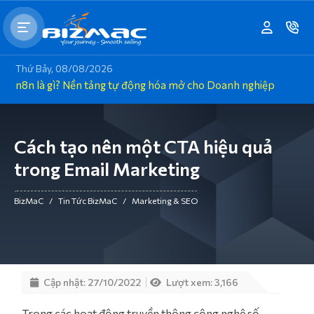
Thứ Bảy, 08/08/2026
n8n là gì? Nền tảng tự động hóa mở cho Doanh nghiệp
Cách tạo nên một CTA hiệu quả
trong Email Marketing
BizMaC
/
Tin Tức BizMaC
/
Marketing & SEO
Cập nhật: 27/10/2022
Lượt xem: 3,166
Trong các hoạt động truyền thông công nghệ số