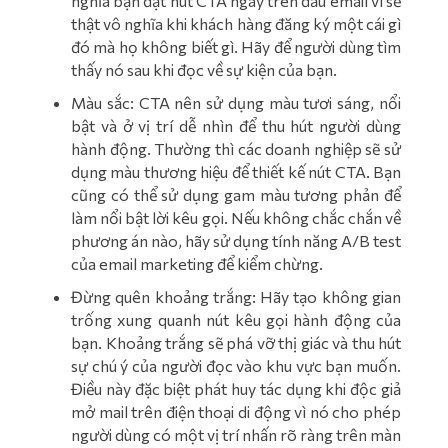
nghĩa bạn đặt nút CTA ngay trên đầu email vì sẽ
thật vô nghĩa khi khách hàng đăng ký một cái gì
đó mà họ không biết gì. Hãy để người dùng tìm
thấy nó sau khi đọc về sự kiện của bạn.
Màu sắc: CTA nên sử dụng màu tươi sáng, nổi
bật và ở vị trí dễ nhìn để thu hút người dùng
hành động. Thường thì các doanh nghiệp sẽ sử
dụng màu thương hiệu để thiết kế nút CTA. Bạn
cũng có thể sử dụng gam màu tương phản để
làm nổi bật lời kêu gọi. Nếu không chắc chắn về
phương án nào, hãy sử dụng tính năng A/B test
của email marketing để kiểm chừng.
Đừng quên khoảng trắng: Hãy tạo không gian
trống xung quanh nút kêu gọi hành động của
bạn. Khoảng trắng sẽ phá vỡ thị giác và thu hút
sự chú ý của người đọc vào khu vực bạn muốn.
Điều này đặc biệt phát huy tác dụng khi độc giả
mở mail trên điện thoại di động vì nó cho phép
người dùng có một vị trí nhấn rõ ràng trên màn