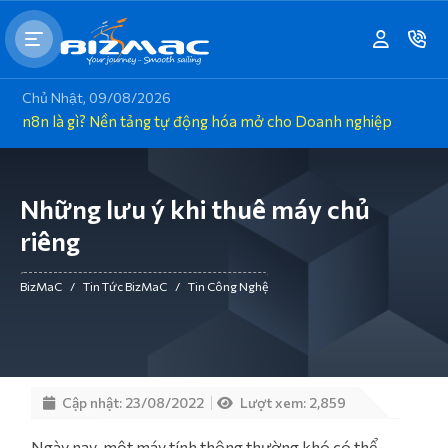
Chủ Nhật, 09/08/2026
n8n là gì? Nền tảng tự động hóa mở cho Doanh nghiệp
Những lưu ý khi thuê máy chủ
riêng
BizMaC
/
Tin Tức BizMaC
/
Tin Công Nghệ
Cập nhật: 23/08/2022
Lượt xem: 2,859
Ngày nay, một máy tính thông thường khó có thể