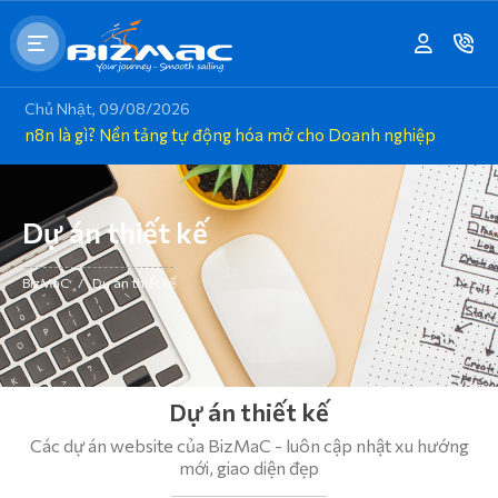
Chủ Nhật, 09/08/2026
n8n là gì? Nền tảng tự động hóa mở cho Doanh nghiệp
Dự án thiết kế
BizMaC
/
Dự án thiết kế
Dự án thiết kế
Các dự án website của BizMaC - luôn cập nhật xu hướng
mới, giao diện đẹp