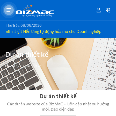
Thứ Bảy, 08/08/2026
n8n là gì? Nền tảng tự động hóa mở cho Doanh nghiệp
Dự án thiết kế
BizMaC
/
Dự án thiết kế
Dự án thiết kế
Các dự án website của BizMaC - luôn cập nhật xu hướng
mới, giao diện đẹp