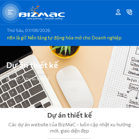
Thứ Sáu, 07/08/2026
n8n là gì? Nền tảng tự động hóa mở cho Doanh nghiệp
Dự án thiết kế
BizMaC
/
Dự án thiết kế
Dự án thiết kế
Các dự án website của BizMaC - luôn cập nhật xu hướng
mới, giao diện đẹp