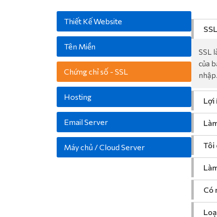
Thiết Kế Website
SSL 
Tên Miền
SSL l
của b
Chứng chỉ số - SSL
nhập
Hosting
Lợi 
Email Server
Làm
Tôi
Máy chủ / Cloud Server
Làm
Có 
Loạ