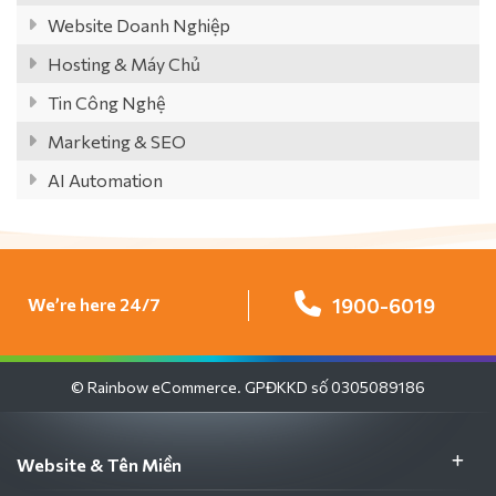
Website Doanh Nghiệp
Hosting & Máy Chủ
Tin Công Nghệ
Marketing & SEO
AI Automation
We’re here 24/7
1900-6019
© Rainbow eCommerce. GPĐKKD số 0305089186
Website & Tên Miền