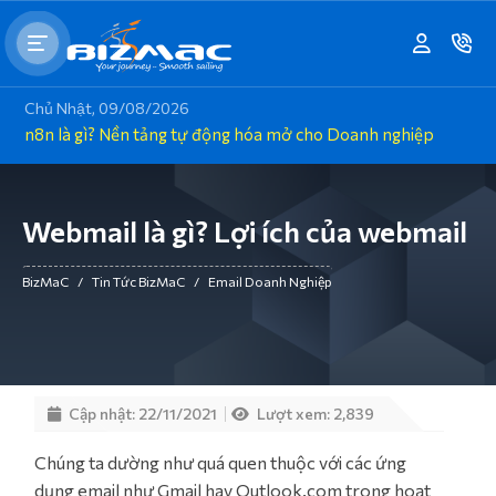
Chủ Nhật, 09/08/2026
n8n là gì? Nền tảng tự động hóa mở cho Doanh nghiệp
Webmail là gì? Lợi ích của webmail
BizMaC
/
Tin Tức BizMaC
/
Email Doanh Nghiệp
Cập nhật: 22/11/2021
Lượt xem: 2,839
Chúng ta dường như quá quen thuộc với các ứng
dụng email như Gmail hay Outlook.com trong hoạt