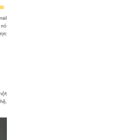
mail
 nó
ược
một
 hệ,