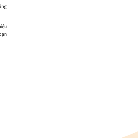
bằng
iệu
bạn