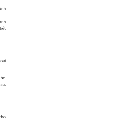
ành
anh
tiết
oại
cho
au.
 cho