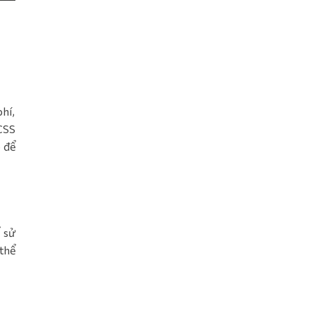
hí,
 CSS
 để
 sử
thể