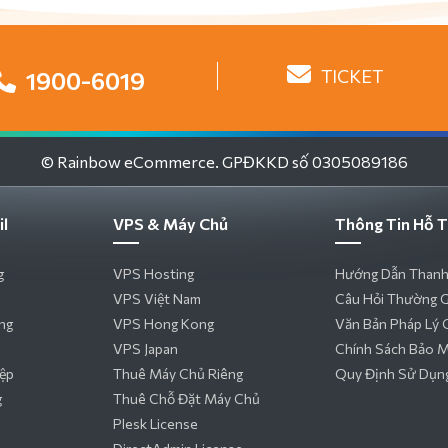
TICKET
1900-6019
© Rainbow eCommerce. GPĐKKD số 0305089186
il
VPS & Máy Chủ
Thông Tin Hỗ T
g
VPS Hosting
Hướng Dẫn Thanh
VPS Việt Nam
Câu Hỏi Thường 
ng
VPS Hong Kong
Văn Bản Pháp Lý 
VPS Japan
Chính Sách Bảo 
iệp
Thuê Máy Chủ Riêng
Quy Định Sử Dụn
g
Thuê Chỗ Đặt Máy Chủ
Plesk License