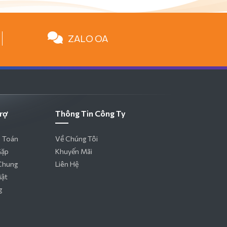
ZALO OA
rợ
Thông Tin Công Ty
 Toán
Về Chúng Tôi
Gặp
Khuyến Mãi
Chung
Liên Hệ
Mật
g