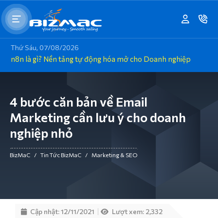
Thứ Sáu, 07/08/2026
n8n là gì? Nền tảng tự động hóa mở cho Doanh nghiệp
4 bước căn bản về Email
Marketing cần lưu ý cho doanh
nghiệp nhỏ
BizMaC
/
Tin Tức BizMaC
/
Marketing & SEO
Cập nhật: 12/11/2021
Lượt xem: 2,332