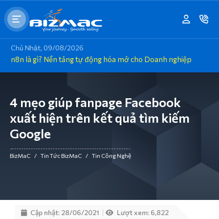
Chủ Nhật, 09/08/2026
n8n là gì? Nền tảng tự động hóa mở cho Doanh nghiệp
4 mẹo giúp fanpage Facebook
xuất hiện trên kết quả tìm kiếm
Google
BizMaC
/
Tin Tức BizMaC
/
Tin Công Nghệ
Cập nhật: 28/06/2021
Lượt xem: 6,822