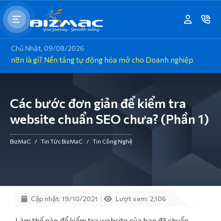
Chủ Nhật, 09/08/2026
n8n là gì? Nền tảng tự động hóa mở cho Doanh nghiệp
Các bước đơn giản để kiểm tra
website chuẩn SEO chưa? (Phần 1)
BizMaC
/
Tin Tức BizMaC
/
Tin Công Nghệ
Cập nhật: 19/10/2021
Lượt xem: 2,106
Làm thế nào để kiểm tra website của bạn đã chuẩn