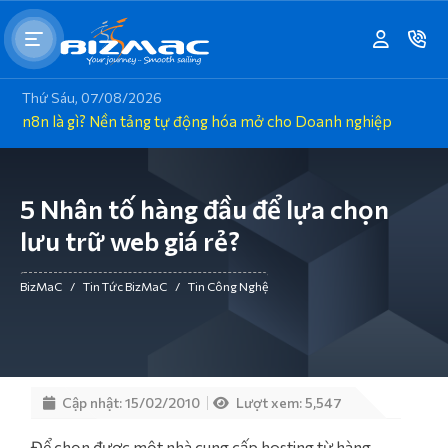
Thứ Sáu, 07/08/2026
n8n là gì? Nền tảng tự động hóa mở cho Doanh nghiệp
5 Nhân tố hàng đầu để lựa chọn
lưu trữ web giá rẻ?
BizMaC
/
Tin Tức BizMaC
/
Tin Công Nghệ
Cập nhật: 15/02/2010
Lượt xem: 5,547
Để chọn được một nhà cung cấp hosting từ hàng